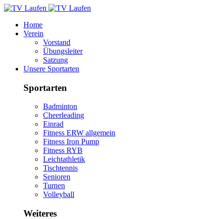
Home
Verein
Vorstand
Übungsleiter
Satzung
Unsere Sportarten
Sportarten
Badminton
Cheerleading
Einrad
Fitness ERW allgemein
Fitness Iron Pump
Fitness RYB
Leichtathletik
Tischtennis
Senioren
Turnen
Volleyball
Weiteres