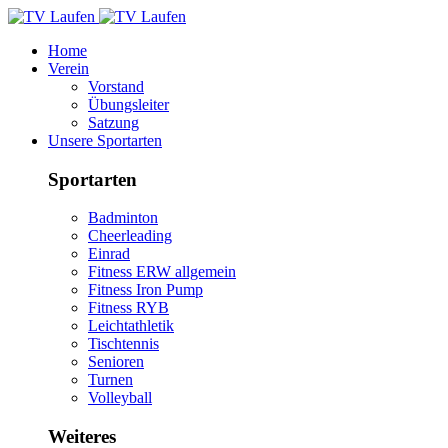
Home
Verein
Vorstand
Übungsleiter
Satzung
Unsere Sportarten
Sportarten
Badminton
Cheerleading
Einrad
Fitness ERW allgemein
Fitness Iron Pump
Fitness RYB
Leichtathletik
Tischtennis
Senioren
Turnen
Volleyball
Weiteres